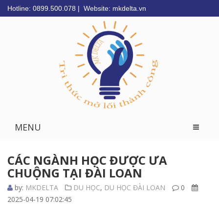
Hotline: 0899.500.078 | Website: mkdelta.vn
MENU
CÁC NGÀNH HỌC ĐƯỢC ƯA
CHUỘNG TẠI ĐÀI LOAN
by:
MKDELTA
DU HỌC
,
DU HỌC ĐÀI LOAN
0
2025-04-19 07:02:45